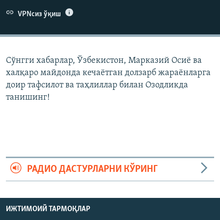
VPNсиз ўқиш
Сўнгги хабарлар, Ўзбекистон, Марказий Осиë ва
халқаро майдонда кечаëтган долзарб жараëнларга
доир тафсилот ва таҳлиллар билан Озодликда
танишинг!
РАДИО ДАСТУРЛАРНИ КЎРИНГ
ИЖТИМОИЙ ТАРМОҚЛАР