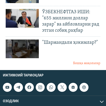
ЎЗБЕКНЕФТГАЗ ИШИ:
"655 миллион доллар
зарар" ва айбловларни рад
этган собиқ раҳбар
"Шармандали ҳокимлар?"
Бошқа мақолалар
ИЖТИМОИЙ ТАРМОҚЛАР
ОЗОДЛИК