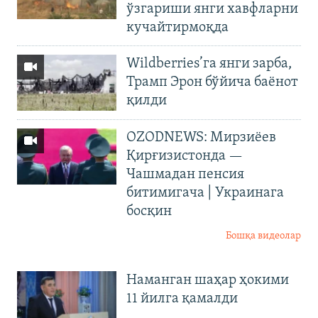
ўзгариши янги хавфларни
кучайтирмоқда
Wildberries’га янги зарба,
Трамп Эрон бўйича баёнот
қилди
OZODNEWS: Мирзиёев
Қирғизистонда —
Чашмадан пенсия
битимигача | Украинага
босқин
Бошқа видеолар
Наманган шаҳар ҳокими
11 йилга қамалди