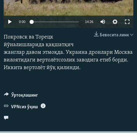
Auto
0:00
14:26
240p
Бевосита линк
Покровск ва Торецк
360p
йўналишларида қақшатқич
жанглар давом этмоқда. Украина дронлари Москва
480p
Auto
240p
360p
480p
вилоятидаги вертолётсозлик заводига етиб борди.
720p
Иккита вертолёт йўқ қилинди.
720p
1080p
1080p
Ўртоқлашинг
VPNсиз ўқиш