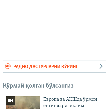
РАДИО ДАСТУРЛАРНИ КЎРИНГ
Кўрмай қолган бўлсангиз
Европа ва АҚШда ўрмон
ёнғинлари: иқлим