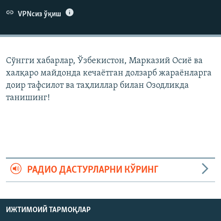
VPNсиз ўқиш
Сўнгги хабарлар, Ўзбекистон, Марказий Осиë ва
халқаро майдонда кечаëтган долзарб жараëнларга
доир тафсилот ва таҳлиллар билан Озодликда
танишинг!
РАДИО ДАСТУРЛАРНИ КЎРИНГ
ИЖТИМОИЙ ТАРМОҚЛАР