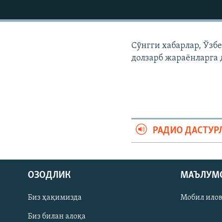
Сўнгги хабарлар, Ўзб
долзарб жараëнларга 
РАДИО ДАСТУР
На русском
ОЗОДЛИК
МАЪЛУМ
ИЖТИМОИЙ ТАРМОҚЛАР
Биз ҳақимизда
Мобил ило
Биз билан алоқа