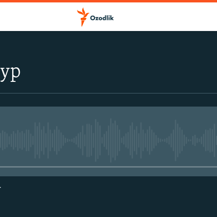
тур
Айни дамда медиа-манба мавжу
г