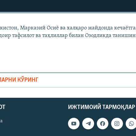
екистон, Марказий Осиë ва халқаро майдонда кечаëтг
доир тафсилот ва таҳлиллар билан Озодликда танишин
ЛАРНИ КЎРИНГ
ОТ
ИЖТИМОИЙ ТАРМОҚЛАР
ва