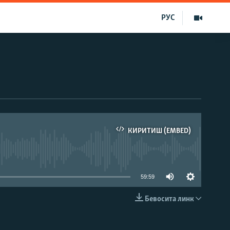
РУС
КИРИТИШ (EMBED)
д эмас
59:59
Бевосита линк
КИРИТИШ (EMBED)