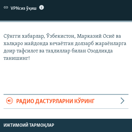
VPNсиз ўқиш
Сўнгги хабарлар, Ўзбекистон, Марказий Осиë ва
халқаро майдонда кечаëтган долзарб жараëнларга
доир тафсилот ва таҳлиллар билан Озодликда
танишинг!
РАДИО ДАСТУРЛАРНИ КЎРИНГ
ИЖТИМОИЙ ТАРМОҚЛАР