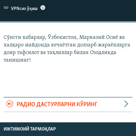
VPNсиз ўқиш
Сўнгги хабарлар, Ўзбекистон, Марказий Осиë ва
халқаро майдонда кечаëтган долзарб жараëнларга
доир тафсилот ва таҳлиллар билан Озодликда
танишинг!
РАДИО ДАСТУРЛАРНИ КЎРИНГ
ИЖТИМОИЙ ТАРМОҚЛАР