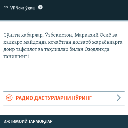
VPNсиз ўқиш
Сўнгги хабарлар, Ўзбекистон, Марказий Осиë ва
халқаро майдонда кечаëтган долзарб жараëнларга
доир тафсилот ва таҳлиллар билан Озодликда
танишинг!
РАДИО ДАСТУРЛАРНИ КЎРИНГ
ИЖТИМОИЙ ТАРМОҚЛАР