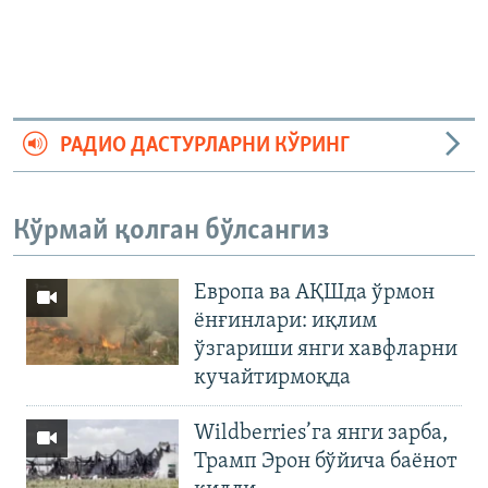
РАДИО ДАСТУРЛАРНИ КЎРИНГ
Кўрмай қолган бўлсангиз
Европа ва АҚШда ўрмон
ёнғинлари: иқлим
ўзгариши янги хавфларни
кучайтирмоқда
Wildberries’га янги зарба,
Трамп Эрон бўйича баёнот