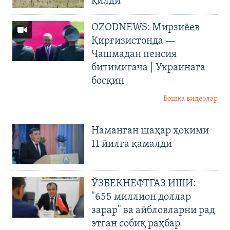
қилди
OZODNEWS: Мирзиёев
Қирғизистонда —
Чашмадан пенсия
битимигача | Украинага
босқин
Бошқа видеолар
Наманган шаҳар ҳокими
11 йилга қамалди
ЎЗБЕКНЕФТГАЗ ИШИ:
"655 миллион доллар
зарар" ва айбловларни рад
этган собиқ раҳбар