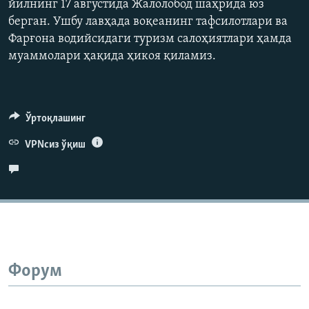
йилнинг 17 августида Жалолобод шаҳрида юз
720p
берган. Ушбу лавҳада воқеанинг тафсилотлари ва
1080p
Фарғона водийсидаги туризм салоҳиятлари ҳамда
муаммолари ҳақида ҳикоя қиламиз.
Auto
240p
360p
480p
Ўртоқлашинг
720p
1080p
VPNсиз ўқиш
Форум