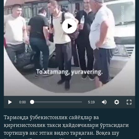
Айни дамда медиа-манба мавжуд эмас
Auto
0:00
5:19
240p
Тармоқда ўзбекистонлик сайёҳлар ва
360p
қирғизистонлик такси ҳайдовчилари ўртасидаги
тортишув акс этган видео тарқаган. Воқеа шу
480p