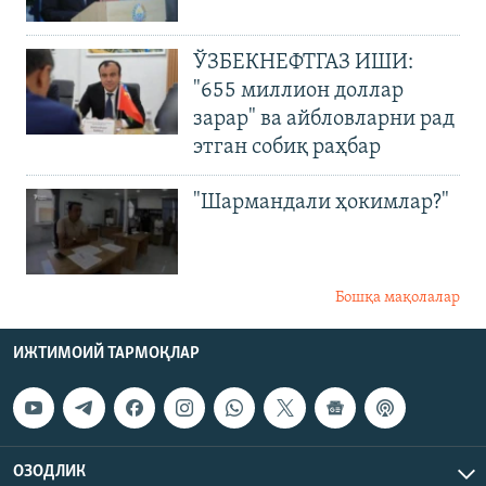
ЎЗБЕКНЕФТГАЗ ИШИ:
"655 миллион доллар
зарар" ва айбловларни рад
этган собиқ раҳбар
"Шармандали ҳокимлар?"
Бошқа мақолалар
ИЖТИМОИЙ ТАРМОҚЛАР
ОЗОДЛИК