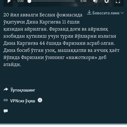
0:00
8:44
240p
Бевосита линк
20 йил аввалги Беслан фожиасида
360p
ўқитувчи Дина Каргиева 11 ёшли
қизидан айрилган. Фарзанд доғи ва айрилиқ
480p
Auto
240p
360p
480p
азобидан қутилиш учун турли йўлларни излаган
720p
Дина Каргиева 44 ёшида Фаризани асраб олган.
720p
1080p
1080p
Дина босиб ўтган узоқ, машаққатли ва аччиқ ҳаёт
йўлида Фаризани ўзининг «нажоткори» деб
атайди.
Ўртоқлашинг
VPNсиз ўқиш