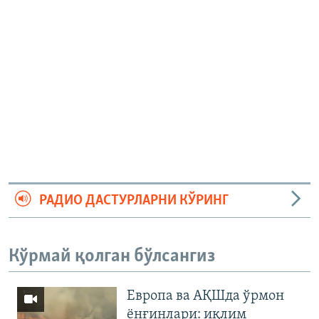
РАДИО ДАСТУРЛАРНИ КЎРИНГ
Кўрмай қолган бўлсангиз
Европа ва АҚШда ўрмон
ёнғинлари: иқлим