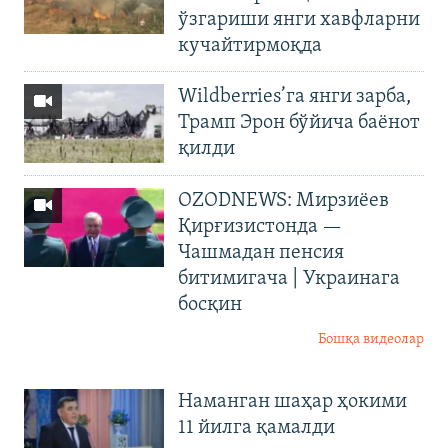
ўзгариши янги хавфларни
кучайтирмоқда
Wildberries’га янги зарба,
Трамп Эрон бўйича баёнот
қилди
OZODNEWS: Мирзиёев
Қирғизистонда —
Чашмадан пенсия
битимигача | Украинага
босқин
Бошқа видеолар
Наманган шаҳар ҳокими
11 йилга қамалди