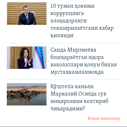
10 туман ҳокими
коррупцияга
алоқадорлиги
текширилаётгани хабар
қилинди
Саида Мирзиеёва
бошқараётган идора
ваколатлари қонун билан
мустаҳкамланмоқда
Қўштепа канали
Марказий Осиёда сув
инқирозини келтириб
чиқарадими?
Бошқа мақолалар