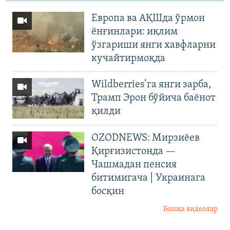
Европа ва АҚШда ўрмон
ёнғинлари: иқлим
ўзгариши янги хавфларни
кучайтирмоқда
Wildberries’га янги зарба,
Трамп Эрон бўйича баёнот
қилди
OZODNEWS: Мирзиёев
Қирғизистонда —
Чашмадан пенсия
битимигача | Украинага
босқин
Бошқа видеолар