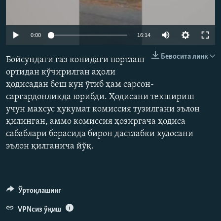
Auto
0:00
16:14
240p
Бевосита линк
Бойсундаги газ конидаги портлаш
360p
ортидан кўчирилган аҳоли
ҳодисадан беш кун ўтиб ҳам сарсон-
480p
Auto
240p
360p
480p
саргардонликда юрибди. Ҳодисани текшириш
720p
учун махсус ҳукумат комиссия тузилгани эълон
720p
1080p
1080p
қилинган, аммо комиссия ҳозиргача ҳодиса
сабаблари борасида бирон дастлабки хулосани
эълон қилганича йўқ.
Ўртоқлашинг
VPNсиз ўқиш