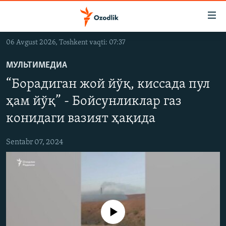
Линклар
Бош
мавзуларга
06 Avgust 2026, Toshkent vaqti: 07:37
ўтинг
OZODLIK SURISHTIRUVLARI
Асосий
МУЛЬТИМЕДИА
OZODVIDEO
навигацияга
“Борадиган жой йўқ, киссада пул
ўтинг
OZODARXIV
Қидиришга
ҳам йўқ” - Бойсунликлар газ
ўтинг
конидаги вазият ҳақида
На русском
Sentabr 07, 2024
ИЖТИМОИЙ ТАРМОҚЛАР
Айни дамда медиа-манба мавжуд эмас
Озодлик бошқа тилларда