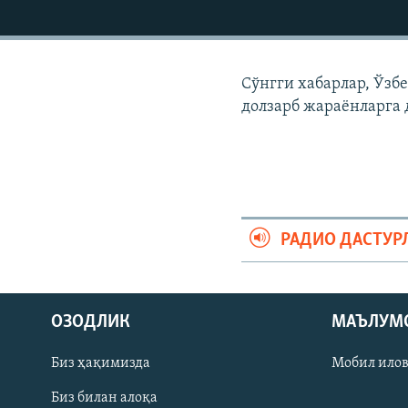
Сўнгги хабарлар, Ўзб
долзарб жараëнларга 
РАДИО ДАСТУР
На русском
ОЗОДЛИК
МАЪЛУМ
ИЖТИМОИЙ ТАРМОҚЛАР
Биз ҳақимизда
Мобил ило
Биз билан алоқа