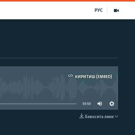
РУС
КИРИТИШ (EMBED)
д эмас
59:59
Бевосита линк
КИРИТИШ (EMBED)