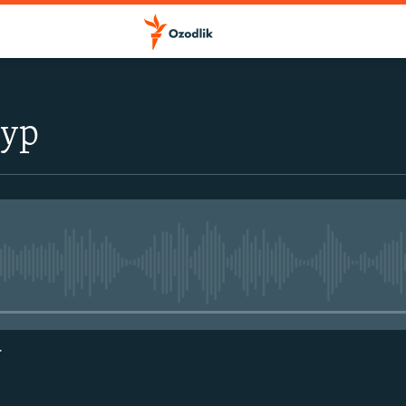
тур
Айни дамда медиа-манба мавжу
г