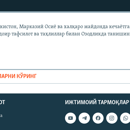
екистон, Марказий Осиë ва халқаро майдонда кечаëтг
доир тафсилот ва таҳлиллар билан Озодликда танишин
ЛАРНИ КЎРИНГ
ОТ
ИЖТИМОИЙ ТАРМОҚЛАР
ва