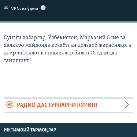
VPNсиз ўқиш
Сўнгги хабарлар, Ўзбекистон, Марказий Осиë ва
халқаро майдонда кечаëтган долзарб жараëнларга
доир тафсилот ва таҳлиллар билан Озодликда
танишинг!
РАДИО ДАСТУРЛАРНИ КЎРИНГ
ИЖТИМОИЙ ТАРМОҚЛАР