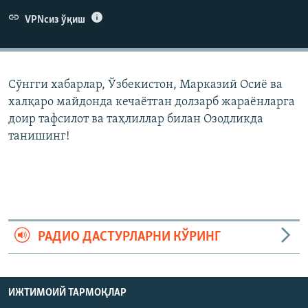
VPNсиз ўқиш
Сўнгги хабарлар, Ўзбекистон, Марказий Осиë ва
халқаро майдонда кечаëтган долзарб жараëнларга
доир тафсилот ва таҳлиллар билан Озодликда
танишинг!
РАДИО ДАСТУРЛАРНИ КЎРИНГ
ИЖТИМОИЙ ТАРМОҚЛАР