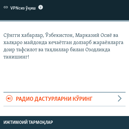
VPNсиз ўқиш
Сўнгги хабарлар, Ўзбекистон, Марказий Осиë ва
халқаро майдонда кечаëтган долзарб жараëнларга
доир тафсилот ва таҳлиллар билан Озодликда
танишинг!
РАДИО ДАСТУРЛАРНИ КЎРИНГ
ИЖТИМОИЙ ТАРМОҚЛАР