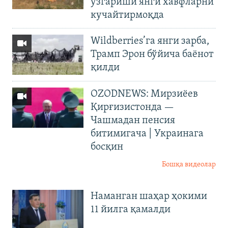
ўзгариши янги хавфларни
кучайтирмоқда
Wildberries’га янги зарба,
Трамп Эрон бўйича баёнот
қилди
OZODNEWS: Мирзиёев
Қирғизистонда —
Чашмадан пенсия
битимигача | Украинага
босқин
Бошқа видеолар
Наманган шаҳар ҳокими
11 йилга қамалди