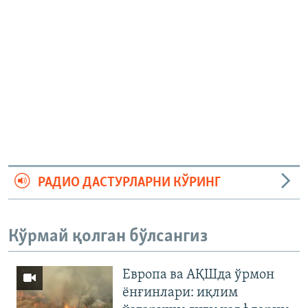
РАДИО ДАСТУРЛАРНИ КЎРИНГ
Кўрмай қолган бўлсангиз
Европа ва АҚШда ўрмон
ёнғинлари: иқлим