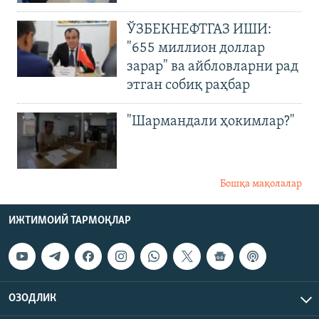
ЎЗБЕКНЕФТГАЗ ИШИ:
"655 миллион доллар
зарар" ва айбловларни рад
этган собиқ раҳбар
"Шармандали ҳокимлар?"
Бошқа мақолалар
ИЖТИМОИЙ ТАРМОҚЛАР
ОЗОДЛИК