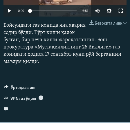
Auto
0:00
6:51
240p
Бевосита линк
Бойсундаги газ конида яна авария
360p
содир бўлди. Тўрт киши ҳалок
бўлган, бир неча киши жароҳатланган. Бош
480p
Auto
240p
360p
480p
прокуратура «Мустақилликнинг 25 йиллиги» газ
720p
конидаги ҳодиса 17 сентябрь куни рўй берганини
720p
маълум қилди.
Ўртоқлашинг
VPNсиз ўқиш