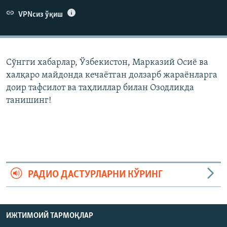
VPNсиз ўқиш
Сўнгги хабарлар, Ўзбекистон, Марказий Осиë ва
халқаро майдонда кечаëтган долзарб жараëнларга
доир тафсилот ва таҳлиллар билан Озодликда
танишинг!
РАДИО ДАСТУРЛАРНИ КЎРИНГ
ИЖТИМОИЙ ТАРМОҚЛАР