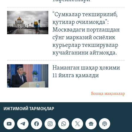
"Сумкалар текширилиб,
қутилар очилмоқда":
Москвадаги портлашдан
сўнг марказий осиёлик
курьерлар текширувлар
кучайганини айтмоқда.
Наманган шаҳар ҳокими
11 йилга қамалди
Бошқа мақолалар
ИЖТИМОИЙ ТАРМОҚЛАР