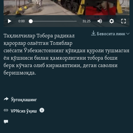
Auto
0:00
31:25
240p
Бевосита линк
Таҳлилчилар Тобора радикал
360p
қарорлар олаётган Толиблар
сиёсати Ўзбекистоннинг қўлидан қуроли тушмаган
480p
Auto
240p
360p
480p
ён қўшниси билан ҳамкорлигини тобора боши
720p
берк кўчага олиб кирмаяптими, деган саволни
720p
1080p
1080p
беришмоқда.
Ўртоқлашинг
VPNсиз ўқиш