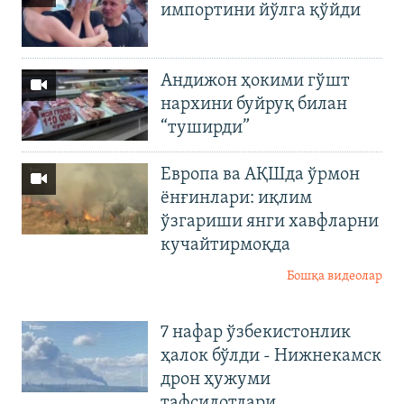
импортини йўлга қўйди
Андижон ҳокими гўшт
нархини буйруқ билан
“туширди”
Европа ва АҚШда ўрмон
ёнғинлари: иқлим
ўзгариши янги хавфларни
кучайтирмоқда
Бошқа видеолар
7 нафар ўзбекистонлик
ҳалок бўлди - Нижнекамск
дрон ҳужуми
тафсилотлари