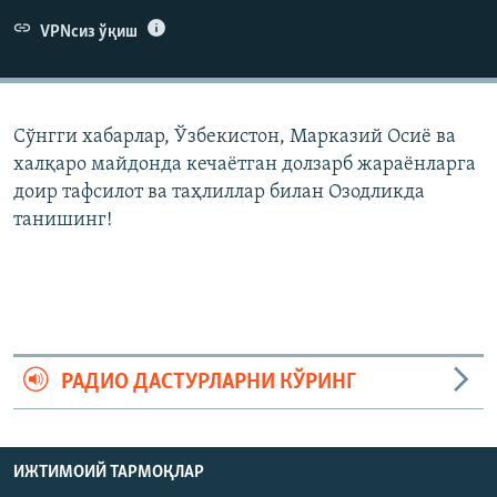
VPNсиз ўқиш
Сўнгги хабарлар, Ўзбекистон, Марказий Осиë ва
халқаро майдонда кечаëтган долзарб жараëнларга
доир тафсилот ва таҳлиллар билан Озодликда
танишинг!
РАДИО ДАСТУРЛАРНИ КЎРИНГ
ИЖТИМОИЙ ТАРМОҚЛАР