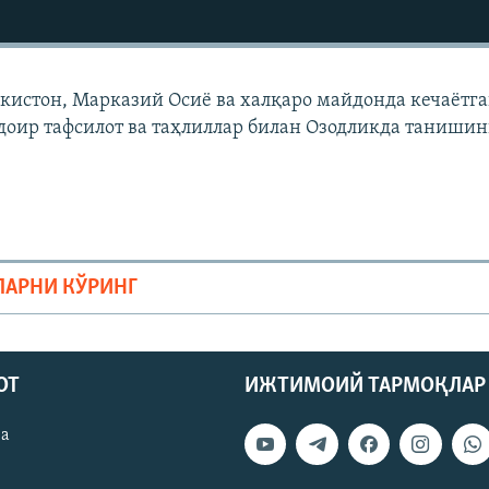
екистон, Марказий Осиë ва халқаро майдонда кечаëтг
доир тафсилот ва таҳлиллар билан Озодликда танишин
ЛАРНИ КЎРИНГ
ОТ
ИЖТИМОИЙ ТАРМОҚЛАР
ва