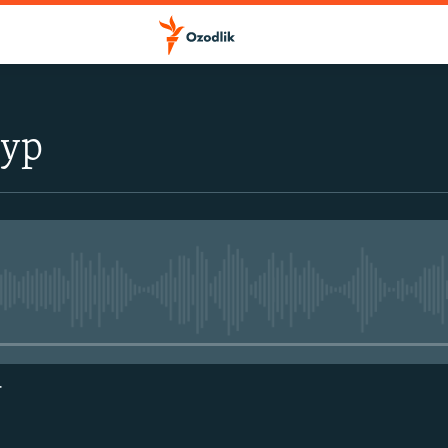
тур
Айни дамда медиа-манба мавжу
г