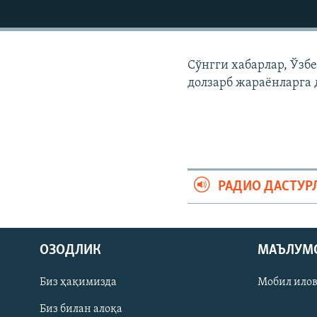
Сўнгги хабарлар, Ўзб
долзарб жараëнларга 
РАДИО ДАСТУР
На русском
ОЗОДЛИК
МАЪЛУМ
ИЖТИМОИЙ ТАРМОҚЛАР
Биз ҳақимизда
Мобил ило
Биз билан алоқа