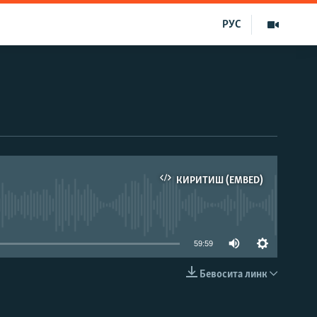
РУС
КИРИТИШ (EMBED)
д эмас
59:59
Бевосита линк
КИРИТИШ (EMBED)