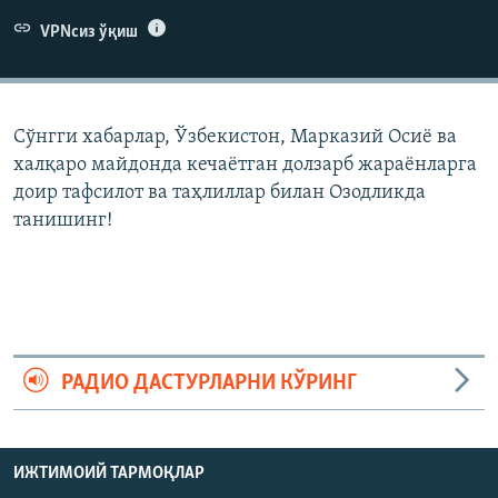
VPNсиз ўқиш
Сўнгги хабарлар, Ўзбекистон, Марказий Осиë ва
халқаро майдонда кечаëтган долзарб жараëнларга
доир тафсилот ва таҳлиллар билан Озодликда
танишинг!
РАДИО ДАСТУРЛАРНИ КЎРИНГ
ИЖТИМОИЙ ТАРМОҚЛАР