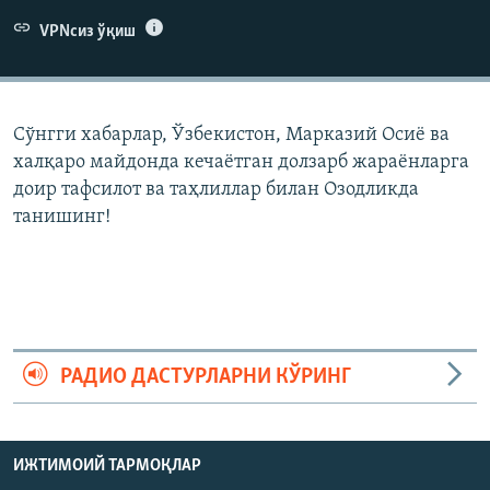
VPNсиз ўқиш
Сўнгги хабарлар, Ўзбекистон, Марказий Осиë ва
халқаро майдонда кечаëтган долзарб жараëнларга
доир тафсилот ва таҳлиллар билан Озодликда
танишинг!
РАДИО ДАСТУРЛАРНИ КЎРИНГ
ИЖТИМОИЙ ТАРМОҚЛАР