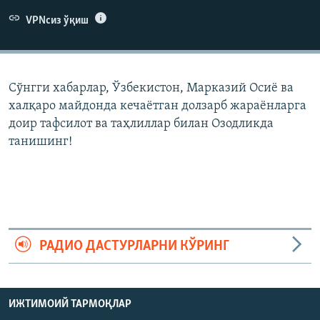
VPNсиз ўқиш
Сўнгги хабарлар, Ўзбекистон, Марказий Осиë ва
халқаро майдонда кечаëтган долзарб жараëнларга
доир тафсилот ва таҳлиллар билан Озодликда
танишинг!
РАДИО ДАСТУРЛАРНИ КЎРИНГ
ИЖТИМОИЙ ТАРМОҚЛАР