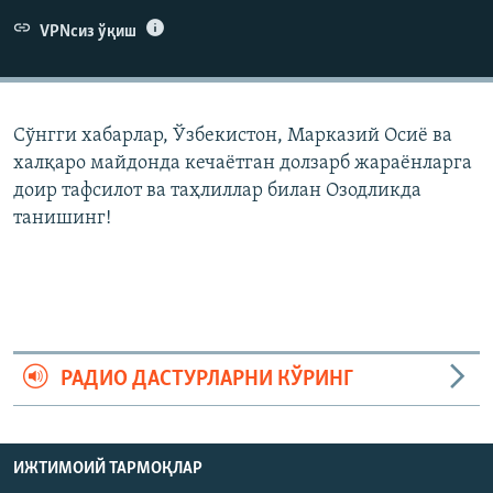
VPNсиз ўқиш
Сўнгги хабарлар, Ўзбекистон, Марказий Осиë ва
халқаро майдонда кечаëтган долзарб жараëнларга
доир тафсилот ва таҳлиллар билан Озодликда
танишинг!
РАДИО ДАСТУРЛАРНИ КЎРИНГ
ИЖТИМОИЙ ТАРМОҚЛАР