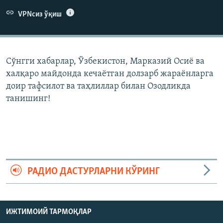
VPNсиз ўқиш
Сўнгги хабарлар, Ўзбекистон, Марказий Осиë ва
халқаро майдонда кечаëтган долзарб жараëнларга
доир тафсилот ва таҳлиллар билан Озодликда
танишинг!
РАДИО ДАСТУРЛАРНИ КЎРИНГ
ИЖТИМОИЙ ТАРМОҚЛАР