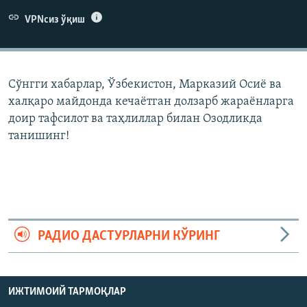
VPNсиз ўқиш
Сўнгги хабарлар, Ўзбекистон, Марказий Осиë ва
халқаро майдонда кечаëтган долзарб жараëнларга
доир тафсилот ва таҳлиллар билан Озодликда
танишинг!
РАДИО ДАСТУРЛАРНИ КЎРИНГ
ИЖТИМОИЙ ТАРМОҚЛАР