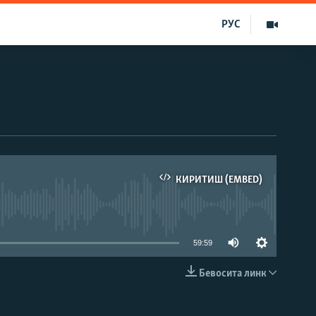
РУС
КИРИТИШ (EMBED)
д эмас
59:59
Бевосита линк
КИРИТИШ (EMBED)