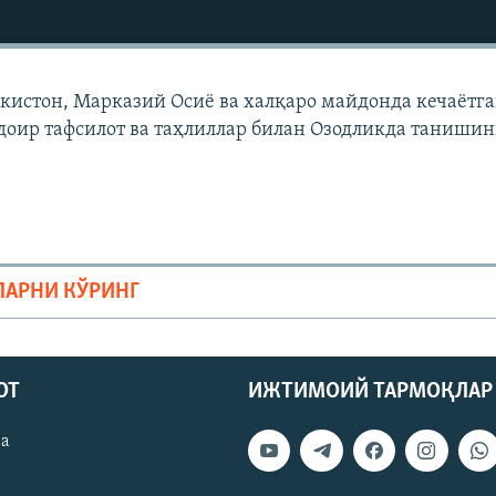
екистон, Марказий Осиë ва халқаро майдонда кечаëтг
доир тафсилот ва таҳлиллар билан Озодликда танишин
ЛАРНИ КЎРИНГ
ОТ
ИЖТИМОИЙ ТАРМОҚЛАР
ва