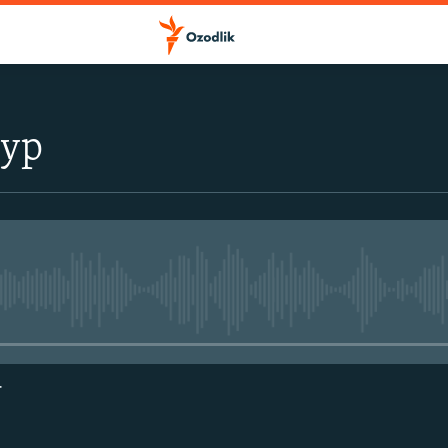
тур
Айни дамда медиа-манба мавжу
г