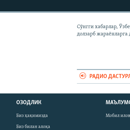
Сўнгги хабарлар, Ўзб
долзарб жараëнларга 
РАДИО ДАСТУР
На русском
ОЗОДЛИК
МАЪЛУМ
ИЖТИМОИЙ ТАРМОҚЛАР
Биз ҳақимизда
Мобил ило
Биз билан алоқа