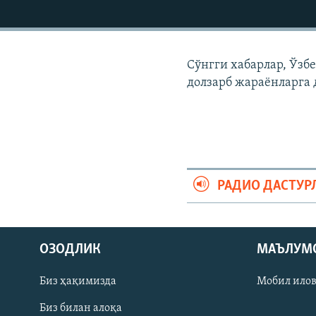
Сўнгги хабарлар, Ўзб
долзарб жараëнларга 
РАДИО ДАСТУР
На русском
ОЗОДЛИК
МАЪЛУМ
ИЖТИМОИЙ ТАРМОҚЛАР
Биз ҳақимизда
Мобил ило
Биз билан алоқа