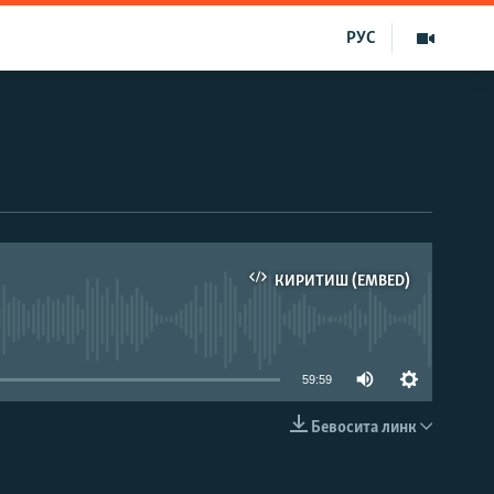
РУС
КИРИТИШ (EMBED)
д эмас
59:59
Бевосита линк
КИРИТИШ (EMBED)