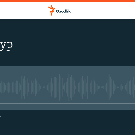
тур
Айни дамда медиа-манба мавжу
г