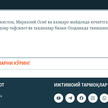
екистон, Марказий Осиë ва халқаро майдонда кечаëтг
доир тафсилот ва таҳлиллар билан Озодликда танишин
ЛАРНИ КЎРИНГ
ОТ
ИЖТИМОИЙ ТАРМОҚЛАР
ва