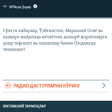
VPNсиз ўқиш
Сўнгги хабарлар, Ўзбекистон, Марказий Осиë ва
халқаро майдонда кечаëтган долзарб жараëнларга
доир тафсилот ва таҳлиллар билан Озодликда
танишинг!
РАДИО ДАСТУРЛАРНИ КЎРИНГ
ИЖТИМОИЙ ТАРМОҚЛАР