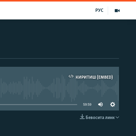
РУС
КИРИТИШ (EMBED)
д эмас
59:59
Бевосита линк
КИРИТИШ (EMBED)