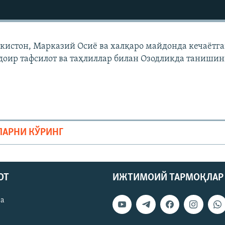
екистон, Марказий Осиë ва халқаро майдонда кечаëтг
доир тафсилот ва таҳлиллар билан Озодликда танишин
ЛАРНИ КЎРИНГ
ОТ
ИЖТИМОИЙ ТАРМОҚЛАР
ва