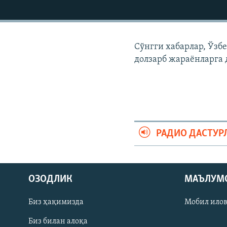
Сўнгги хабарлар, Ўзб
долзарб жараëнларга 
РАДИО ДАСТУР
На русском
ОЗОДЛИК
МАЪЛУМ
ИЖТИМОИЙ ТАРМОҚЛАР
Биз ҳақимизда
Мобил ило
Биз билан алоқа