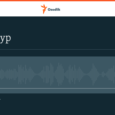
тур
Айни дамда медиа-манба мавжу
г