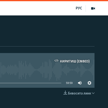
РУС
КИРИТИШ (EMBED)
д эмас
59:59
Бевосита линк
КИРИТИШ (EMBED)