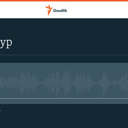
тур
Айни дамда медиа-манба мавжу
г