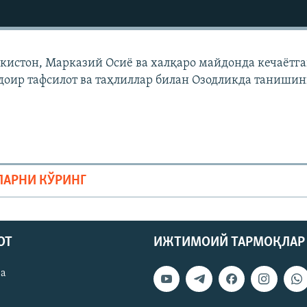
екистон, Марказий Осиë ва халқаро майдонда кечаëтг
доир тафсилот ва таҳлиллар билан Озодликда танишин
ЛАРНИ КЎРИНГ
ОТ
ИЖТИМОИЙ ТАРМОҚЛАР
ва