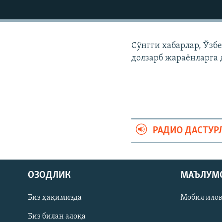
Сўнгги хабарлар, Ўзб
долзарб жараëнларга 
РАДИО ДАСТУР
На русском
ОЗОДЛИК
МАЪЛУМ
ИЖТИМОИЙ ТАРМОҚЛАР
Биз ҳақимизда
Мобил ило
Биз билан алоқа