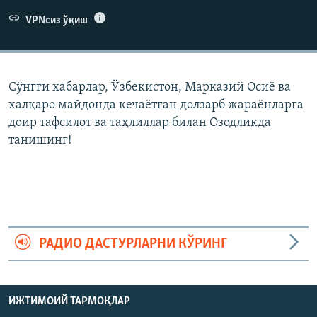
VPNсиз ўқиш
Сўнгги хабарлар, Ўзбекистон, Марказий Осиë ва
халқаро майдонда кечаëтган долзарб жараëнларга
доир тафсилот ва таҳлиллар билан Озодликда
танишинг!
РАДИО ДАСТУРЛАРНИ КЎРИНГ
ИЖТИМОИЙ ТАРМОҚЛАР