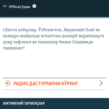
VPNсиз ўқиш
Сўнгги хабарлар, Ўзбекистон, Марказий Осиë ва
халқаро майдонда кечаëтган долзарб жараëнларга
доир тафсилот ва таҳлиллар билан Озодликда
танишинг!
РАДИО ДАСТУРЛАРНИ КЎРИНГ
ИЖТИМОИЙ ТАРМОҚЛАР