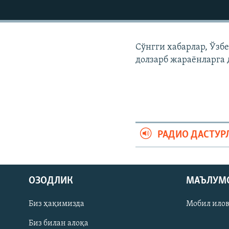
Сўнгги хабарлар, Ўзб
долзарб жараëнларга 
РАДИО ДАСТУР
На русском
ОЗОДЛИК
МАЪЛУМ
ИЖТИМОИЙ ТАРМОҚЛАР
Биз ҳақимизда
Мобил ило
Биз билан алоқа