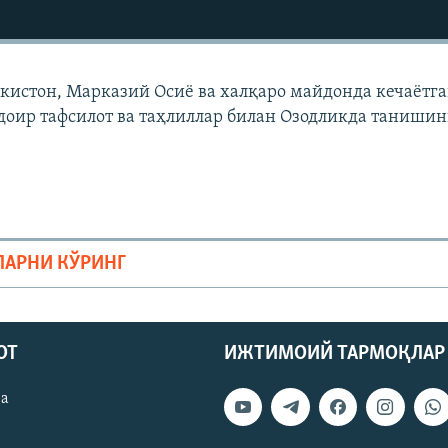
екистон, Марказий Осиë ва халқаро майдонда кечаëтг
доир тафсилот ва таҳлиллар билан Озодликда танишин
ЛАРНИ КЎРИНГ
ОТ
ИЖТИМОИЙ ТАРМОҚЛАР
ва