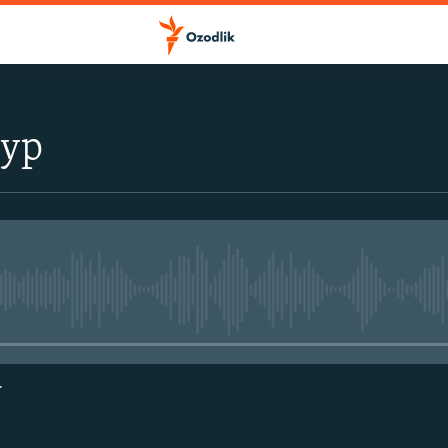
тур
Айни дамда медиа-манба мавжу
г