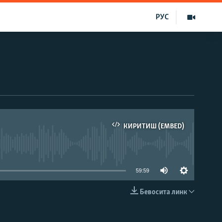
РУС
КИРИТИШ (EMBED)
д эмас
59:59
Бевосита линк
КИРИТИШ (EMBED)