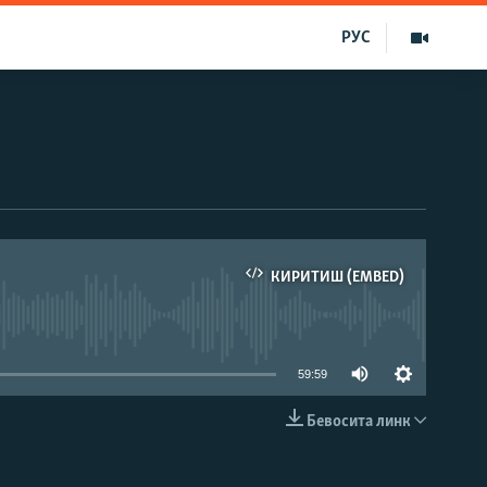
РУС
КИРИТИШ (EMBED)
д эмас
59:59
Бевосита линк
КИРИТИШ (EMBED)