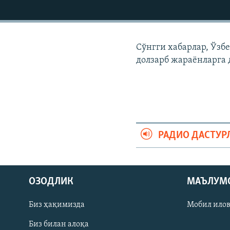
Сўнгги хабарлар, Ўзб
долзарб жараëнларга 
РАДИО ДАСТУР
На русском
ОЗОДЛИК
МАЪЛУМ
ИЖТИМОИЙ ТАРМОҚЛАР
Биз ҳақимизда
Мобил ило
Биз билан алоқа