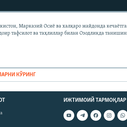
екистон, Марказий Осиë ва халқаро майдонда кечаëтг
доир тафсилот ва таҳлиллар билан Озодликда танишин
ЛАРНИ КЎРИНГ
ОТ
ИЖТИМОИЙ ТАРМОҚЛАР
ва