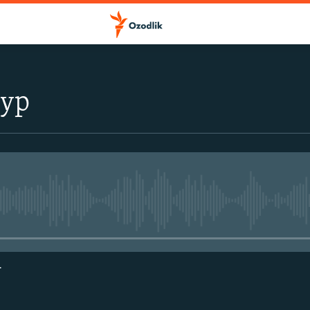
тур
Айни дамда медиа-манба мавжу
г