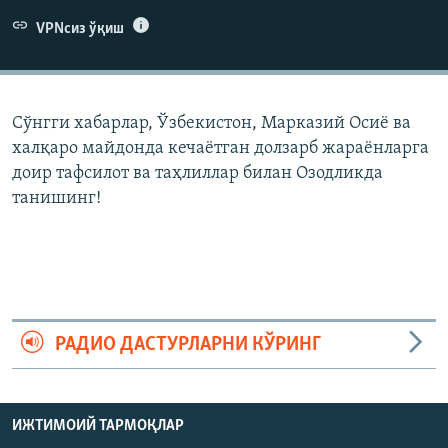
VPNсиз ўқиш
Сўнгги хабарлар, Ўзбекистон, Марказий Осиë ва
халқаро майдонда кечаëтган долзарб жараëнларга
доир тафсилот ва таҳлиллар билан Озодликда
танишинг!
РАДИО ДАСТУРЛАРНИ КЎРИНГ
ИЖТИМОИЙ ТАРМОҚЛАР