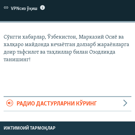
VPNсиз ўқиш
Сўнгги хабарлар, Ўзбекистон, Марказий Осиë ва
халқаро майдонда кечаëтган долзарб жараëнларга
доир тафсилот ва таҳлиллар билан Озодликда
танишинг!
РАДИО ДАСТУРЛАРНИ КЎРИНГ
ИЖТИМОИЙ ТАРМОҚЛАР