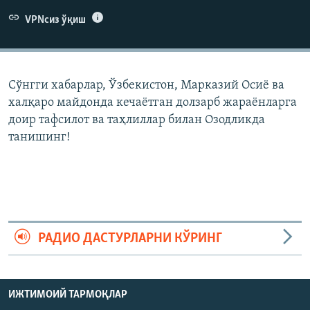
VPNсиз ўқиш
Сўнгги хабарлар, Ўзбекистон, Марказий Осиë ва
халқаро майдонда кечаëтган долзарб жараëнларга
доир тафсилот ва таҳлиллар билан Озодликда
танишинг!
РАДИО ДАСТУРЛАРНИ КЎРИНГ
ИЖТИМОИЙ ТАРМОҚЛАР