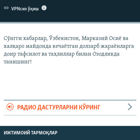
VPNсиз ўқиш
Сўнгги хабарлар, Ўзбекистон, Марказий Осиë ва
халқаро майдонда кечаëтган долзарб жараëнларга
доир тафсилот ва таҳлиллар билан Озодликда
танишинг!
РАДИО ДАСТУРЛАРНИ КЎРИНГ
ИЖТИМОИЙ ТАРМОҚЛАР