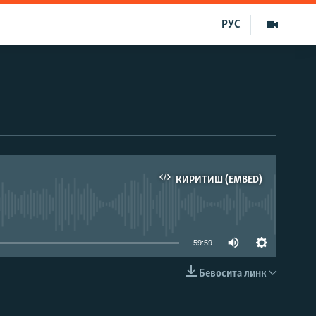
РУС
КИРИТИШ (EMBED)
д эмас
59:59
Бевосита линк
КИРИТИШ (EMBED)