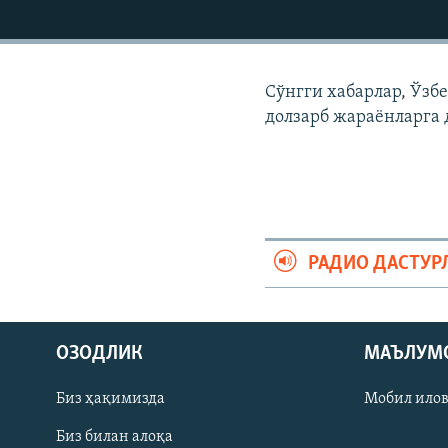
Сўнгги хабарлар, Ўзб
долзарб жараëнларга 
РАДИО ДАСТУР
На русском
ОЗОДЛИК
МАЪЛУМ
ИЖТИМОИЙ ТАРМОҚЛАР
Биз ҳақимизда
Мобил ило
Биз билан алоқа