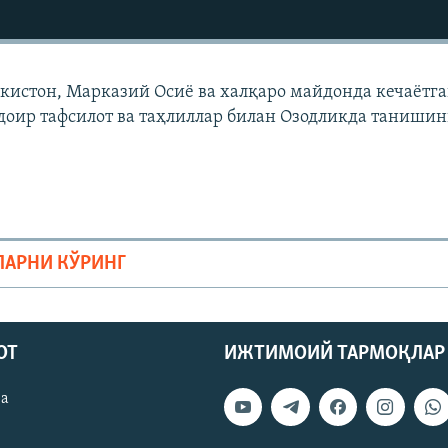
екистон, Марказий Осиë ва халқаро майдонда кечаëтг
доир тафсилот ва таҳлиллар билан Озодликда танишин
ЛАРНИ КЎРИНГ
ОТ
ИЖТИМОИЙ ТАРМОҚЛАР
ва