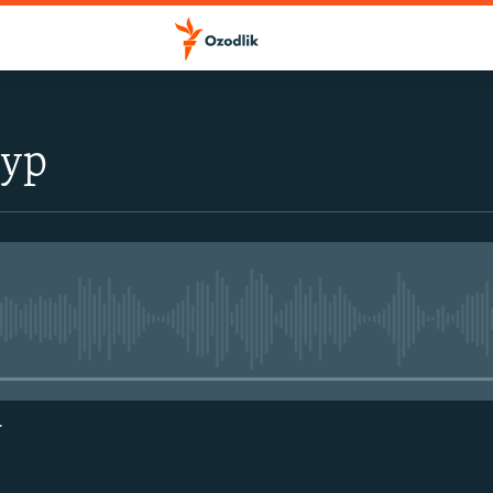
тур
Айни дамда медиа-манба мавжу
г