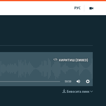
РУС
КИРИТИШ (EMBED)
д эмас
59:59
Бевосита линк
КИРИТИШ (EMBED)