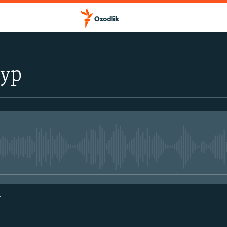
тур
Айни дамда медиа-манба мавжу
г