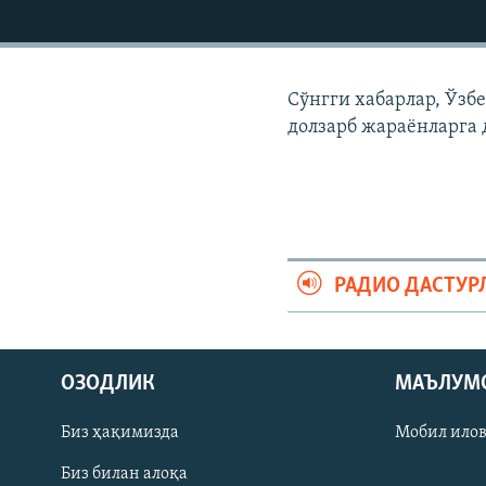
Сўнгги хабарлар, Ўзб
долзарб жараëнларга 
РАДИО ДАСТУР
На русском
ОЗОДЛИК
МАЪЛУМ
ИЖТИМОИЙ ТАРМОҚЛАР
Биз ҳақимизда
Мобил ило
Биз билан алоқа