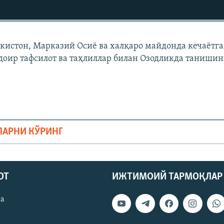
екистон, Марказий Осиë ва халқаро майдонда кечаëтг
доир тафсилот ва таҳлиллар билан Озодликда танишин
ЛАРНИ КЎРИНГ
ОТ
ИЖТИМОИЙ ТАРМОҚЛАР
ва