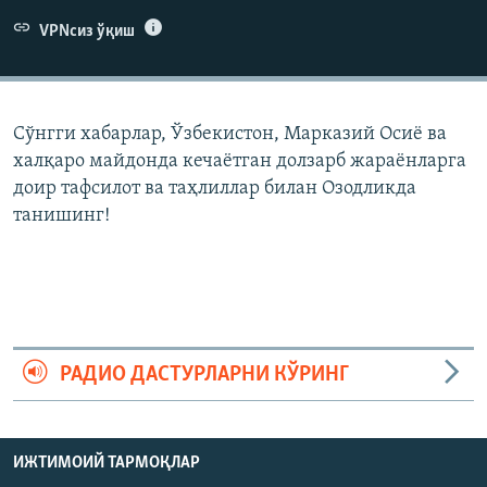
VPNсиз ўқиш
Сўнгги хабарлар, Ўзбекистон, Марказий Осиë ва
халқаро майдонда кечаëтган долзарб жараëнларга
доир тафсилот ва таҳлиллар билан Озодликда
танишинг!
РАДИО ДАСТУРЛАРНИ КЎРИНГ
ИЖТИМОИЙ ТАРМОҚЛАР