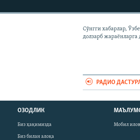
Сўнгги хабарлар, Ўзб
долзарб жараëнларга 
РАДИО ДАСТУР
На русском
ОЗОДЛИК
МАЪЛУМ
ИЖТИМОИЙ ТАРМОҚЛАР
Биз ҳақимизда
Мобил ило
Биз билан алоқа