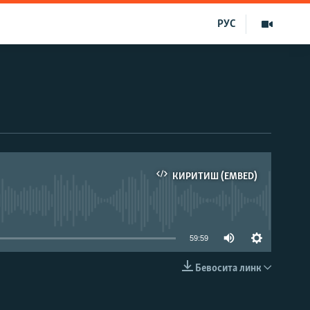
РУС
КИРИТИШ (EMBED)
д эмас
59:59
Бевосита линк
КИРИТИШ (EMBED)