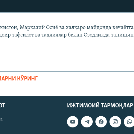
екистон, Марказий Осиë ва халқаро майдонда кечаëтг
доир тафсилот ва таҳлиллар билан Озодликда танишин
ЛАРНИ КЎРИНГ
ОТ
ИЖТИМОИЙ ТАРМОҚЛАР
ва