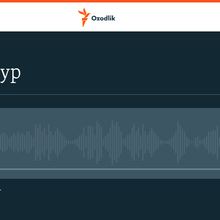
тур
Айни дамда медиа-манба мавжу
г