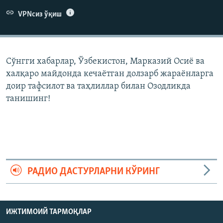
VPNсиз ўқиш
Сўнгги хабарлар, Ўзбекистон, Марказий Осиë ва
халқаро майдонда кечаëтган долзарб жараëнларга
доир тафсилот ва таҳлиллар билан Озодликда
танишинг!
РАДИО ДАСТУРЛАРНИ КЎРИНГ
ИЖТИМОИЙ ТАРМОҚЛАР