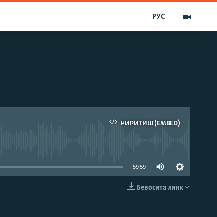
РУС
КИРИТИШ (EMBED)
д эмас
59:59
Бевосита линк
КИРИТИШ (EMBED)