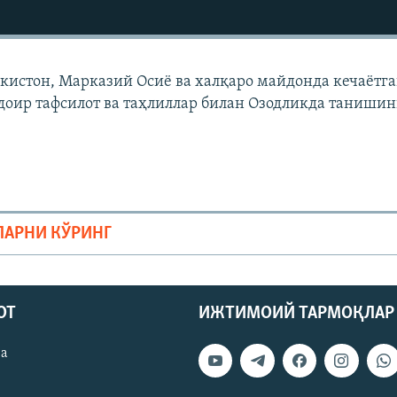
екистон, Марказий Осиë ва халқаро майдонда кечаëтг
доир тафсилот ва таҳлиллар билан Озодликда танишин
ЛАРНИ КЎРИНГ
ОТ
ИЖТИМОИЙ ТАРМОҚЛАР
ва