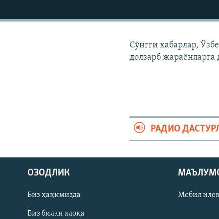
Сўнгги хабарлар, Ўзб
долзарб жараëнларга 
РАДИО ДАСТУР
На русском
ОЗОДЛИК
МАЪЛУМ
ИЖТИМОИЙ ТАРМОҚЛАР
Биз ҳақимизда
Мобил ило
Биз билан алоқа