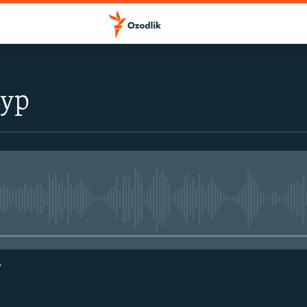
тур
Айни дамда медиа-манба мавжу
г