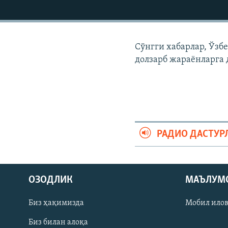
Сўнгги хабарлар, Ўзб
долзарб жараëнларга 
РАДИО ДАСТУР
На русском
ОЗОДЛИК
МАЪЛУМ
ИЖТИМОИЙ ТАРМОҚЛАР
Биз ҳақимизда
Мобил ило
Биз билан алоқа