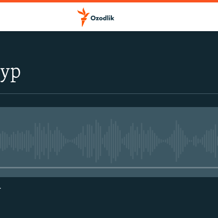
тур
Айни дамда медиа-манба мавжу
г