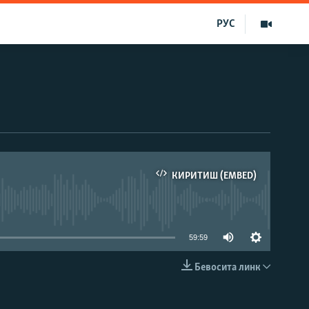
РУС
КИРИТИШ (EMBED)
д эмас
59:59
Бевосита линк
КИРИТИШ (EMBED)