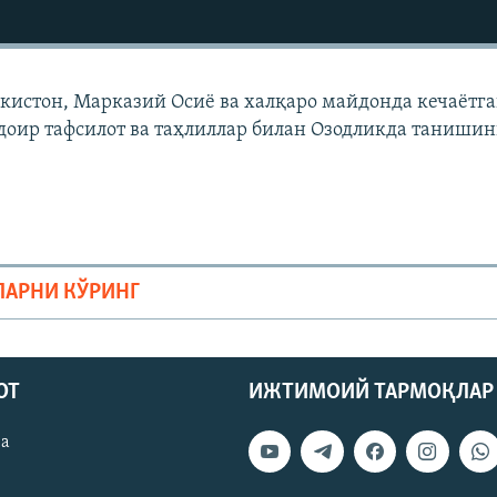
екистон, Марказий Осиë ва халқаро майдонда кечаëтг
доир тафсилот ва таҳлиллар билан Озодликда танишин
ЛАРНИ КЎРИНГ
ОТ
ИЖТИМОИЙ ТАРМОҚЛАР
ва