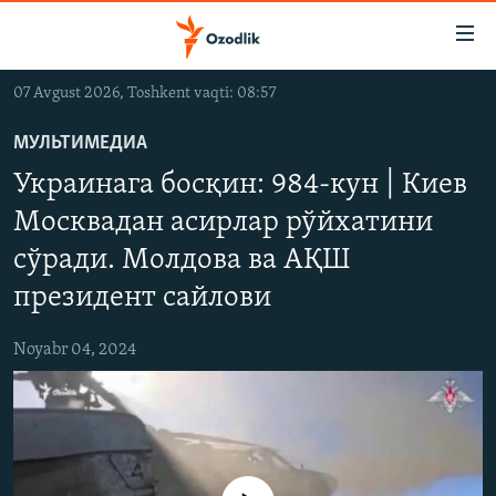
Линклар
Бош
мавзуларга
07 Avgust 2026, Toshkent vaqti: 08:57
ўтинг
OZODLIK SURISHTIRUVLARI
Асосий
МУЛЬТИМЕДИА
OZODVIDEO
навигацияга
Украинага босқин: 984-кун | Киев
ўтинг
OZODARXIV
Қидиришга
Москвадан асирлар рўйхатини
ўтинг
сўради. Молдова ва АҚШ
На русском
президент сайлови
ИЖТИМОИЙ ТАРМОҚЛАР
Noyabr 04, 2024
Озодлик бошқа тилларда