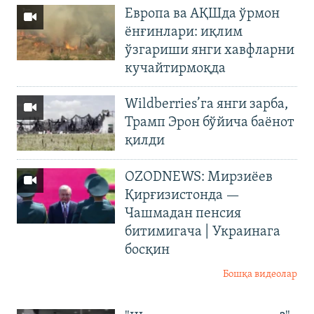
Европа ва АҚШда ўрмон
ёнғинлари: иқлим
ўзгариши янги хавфларни
кучайтирмоқда
Wildberries’га янги зарба,
Трамп Эрон бўйича баёнот
қилди
OZODNEWS: Мирзиёев
Қирғизистонда —
Чашмадан пенсия
битимигача | Украинага
босқин
Бошқа видеолар