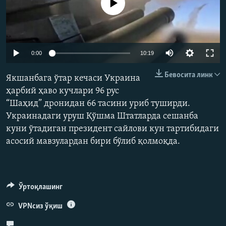
Айни дамда медиа-манба мавжуд эмас
Auto
0:00
10:19
240p
Бевосита линк
Якшанбага ўтар кечаси Украина
360p
ҳарбий ҳаво кучлари 96 рус
“Шаҳид” дронидан 66 тасини уриб туширди.
480p
Auto
240p
360p
480p
Украинадаги уруш Қўшма Штатларда сешанба
720p
куни ўтадиган президент сайлови кун тартибидаги
720p
1080p
1080p
асосий мавзулардан бири бўлиб қолмоқда.
Ўртоқлашинг
VPNсиз ўқиш