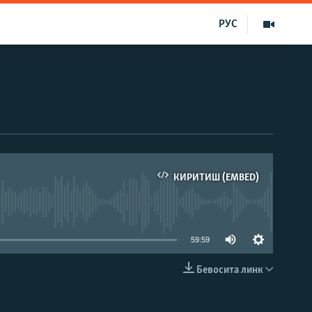
РУС
КИРИТИШ (EMBED)
д эмас
59:59
Бевосита линк
КИРИТИШ (EMBED)