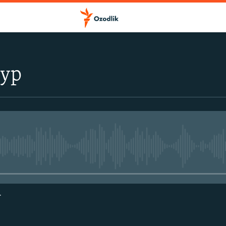
тур
Айни дамда медиа-манба мавжу
г