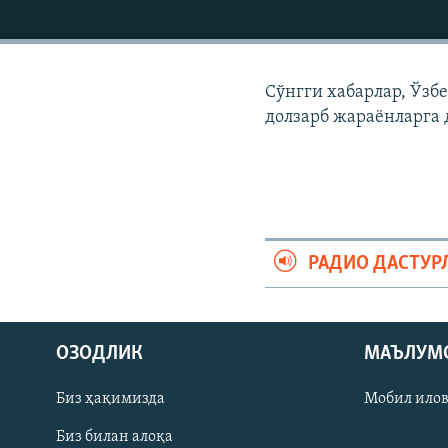
Сўнгги хабарлар, Ўзб
долзарб жараëнларга 
РАДИО ДАСТУР
На русском
ОЗОДЛИК
МАЪЛУМ
ИЖТИМОИЙ ТАРМОҚЛАР
Биз ҳақимизда
Мобил ило
Биз билан алоқа