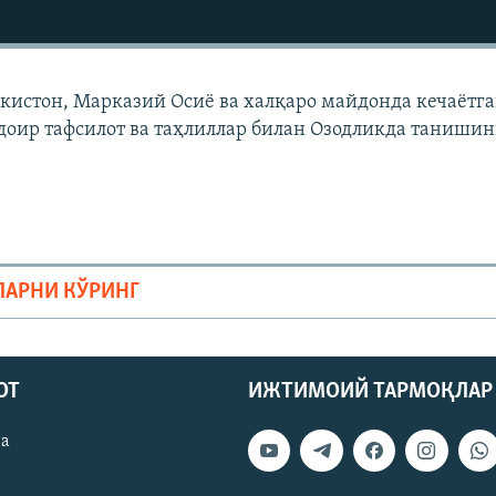
екистон, Марказий Осиë ва халқаро майдонда кечаëтг
доир тафсилот ва таҳлиллар билан Озодликда танишин
ЛАРНИ КЎРИНГ
ОТ
ИЖТИМОИЙ ТАРМОҚЛАР
ва