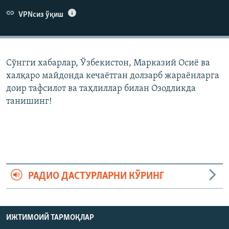
VPNсиз ўқиш
Сўнгги хабарлар, Ўзбекистон, Марказий Осиë ва
халқаро майдонда кечаëтган долзарб жараëнларга
доир тафсилот ва таҳлиллар билан Озодликда
танишинг!
РАДИО ДАСТУРЛАРНИ КЎРИНГ
ИЖТИМОИЙ ТАРМОҚЛАР