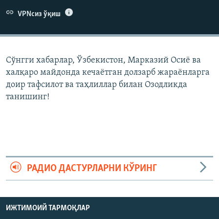
VPNсиз ўқиш
Сўнгги хабарлар, Ўзбекистон, Марказий Осиë ва
халқаро майдонда кечаëтган долзарб жараëнларга
доир тафсилот ва таҳлиллар билан Озодликда
танишинг!
РАДИО ДАСТУРЛАРНИ КЎРИНГ
ИЖТИМОИЙ ТАРМОҚЛАР