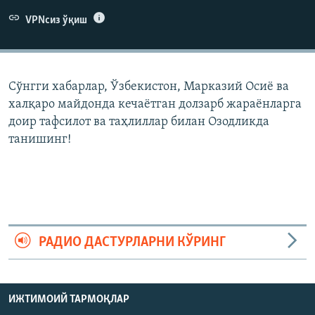
VPNсиз ўқиш
Сўнгги хабарлар, Ўзбекистон, Марказий Осиë ва
халқаро майдонда кечаëтган долзарб жараëнларга
доир тафсилот ва таҳлиллар билан Озодликда
танишинг!
РАДИО ДАСТУРЛАРНИ КЎРИНГ
ИЖТИМОИЙ ТАРМОҚЛАР